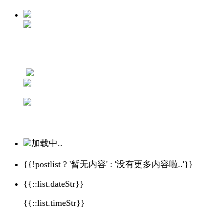
加载中..
{{!postlist ? '暂无内容' : '没有更多内容啦..'}}
{{::list.dateStr}}
{{::list.timeStr}}