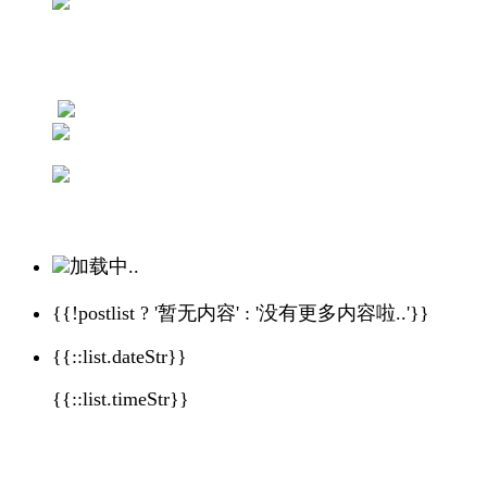
加载中..
{{!postlist ? '暂无内容' : '没有更多内容啦..'}}
{{::list.dateStr}}
{{::list.timeStr}}