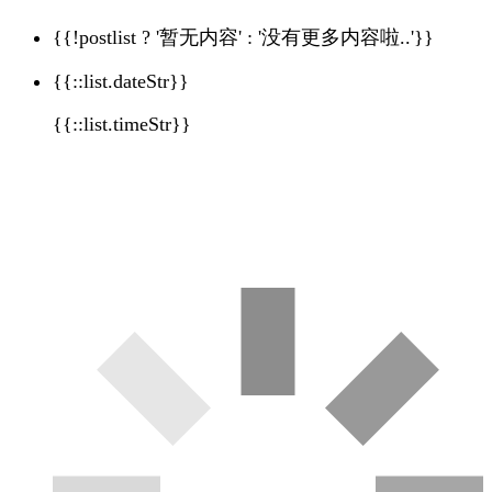
{{!postlist ? '暂无内容' : '没有更多内容啦..'}}
{{::list.dateStr}}
{{::list.timeStr}}