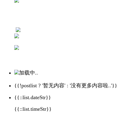
加载中..
{{!postlist ? '暂无内容' : '没有更多内容啦..'}}
{{::list.dateStr}}
{{::list.timeStr}}