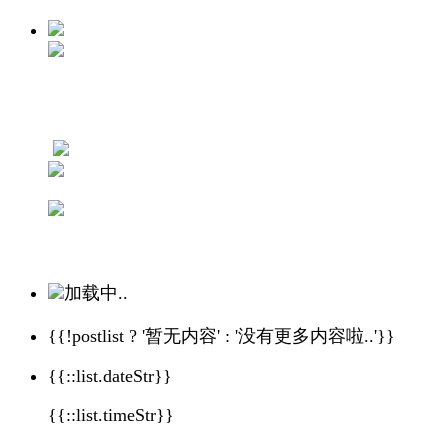
加载中..
{{!postlist ? '暂无内容' : '没有更多内容啦..'}}
{{::list.dateStr}}
{{::list.timeStr}}