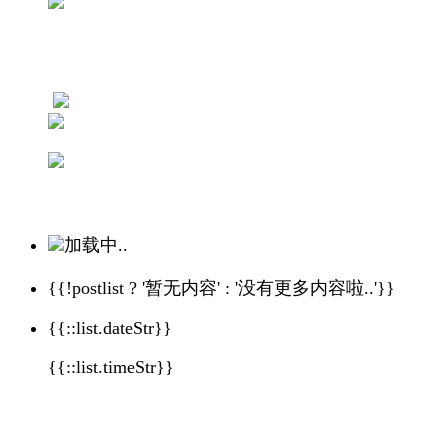
加载中..
{{!postlist ? '暂无内容' : '没有更多内容啦..'}}
{{::list.dateStr}}
{{::list.timeStr}}